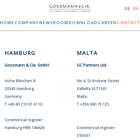
DE
EN
HOME
COMPANY
NEWSROOM
DOWNLOAD
CAREER
CONTACT
HAMBURG
MALTA
Gossmann & Cie. GmbH
GC Partners Ltd.
Hohe Bleichen 8
No 4, St Andrew Street
20345 Hamburg
Valletta VLT1341
Germany
Malta
T +49 40 210 91 6110
T +356 990 73 125
Commercial register:
Hamburg HRB 146626
Commercial register:
C93561